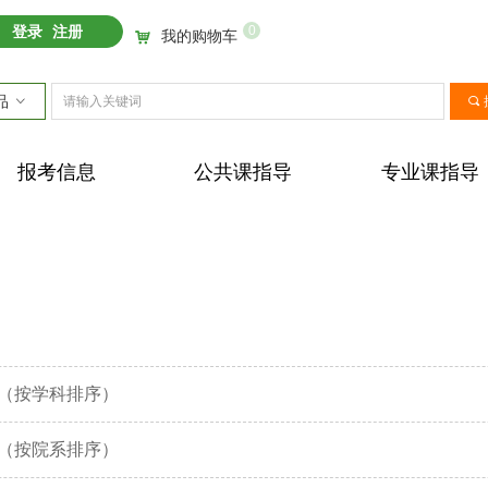
0
登录
注册
我的购物车
낙
品
ꀁ
끠
报考信息
公共课指导
专业课指导
录（按学科排序）
录（按院系排序）