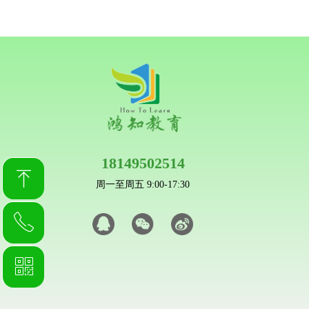
18149502514
ꁸ
周一至周五 9:00-17:30
ꂅ
回到顶部
ꀥ
18149502514
微信二维码