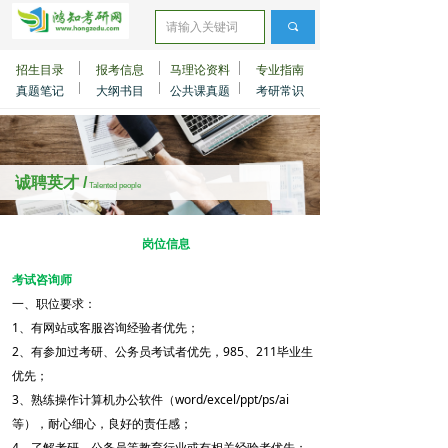
끠
招生目录
报考信息
马理论资料
专业指南
真题笔记
大纲书目
公共课真题
考研常识
诚聘英才 /
Talented people
岗位信息
考试咨询师
一、职位要求：
1、有网站或客服咨询经验者优先；
2、有参加过考研、公务员考试者优先，985、211毕业生
优先；
3、熟练操作计算机办公软件（word/excel/ppt/ps/ai
等），耐心细心，良好的责任感；
4、了解考研、公务员等教育行业或有相关经验者优先；