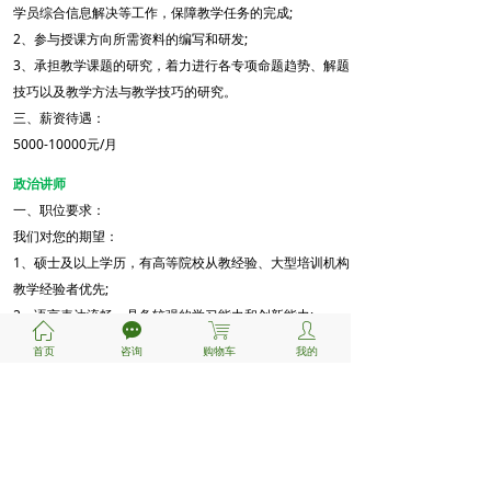
学员综合信息解决等工作，保障教学任务的完成;
2、参与授课方向所需资料的编写和研发;
3、承担教学课题的研究，着力进行各专项命题趋势、解题
技巧以及教学方法与教学技巧的研究。
三、薪资待遇：
5000-10000元/月
政治讲师
一、职位要求：
我们对您的期望：
1、硕士及以上学历，有高等院校从教经验、大型培训机构
教学经验者优先;
2、语言表达流畅，具备较强的学习能力和创新能力;
ꀇ
끁
ꁈ
ꄑ
3、热爱教师职业，对工作充满热情，责任心强；
首页
咨询
购物车
我的
4、良好的道德修养，认同考研企业文化。
需求人数：2人
二、工作职责：
1、负责全国硕士研究生入学统一考试政治、英语、数学、
经管类联考考前规划课程以及辅导课程的讲授以及后续的