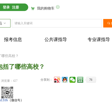
0
登录
注册
我的购物车
낙
品
ꀁ
끠
报考信息
公共课指导
专业课指导
括了哪些高校？
”包括了哪些高校？
分享到：
76
浏览量：
427
n1316
（
）
微信号