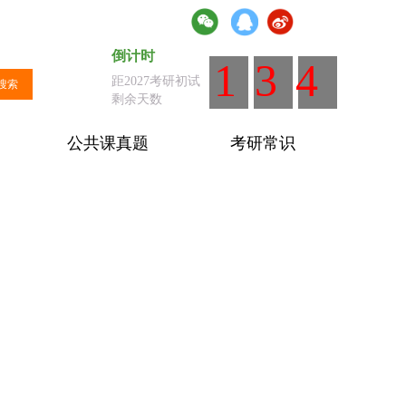
倒计时
倒计时
：距离全国统考剩余天数
134
距2027考研初试
搜索
剩余天数
公共课真题
考研常识