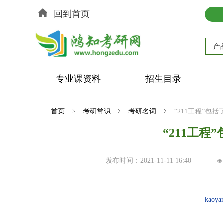
回到首页
产
专业课资料
招生目录
首页
ꁇ
考研常识
ꁇ
考研名词
ꁇ
“211工程”包
“211工程
发布时间：
2021-11-11
16:40
넶
kaoya