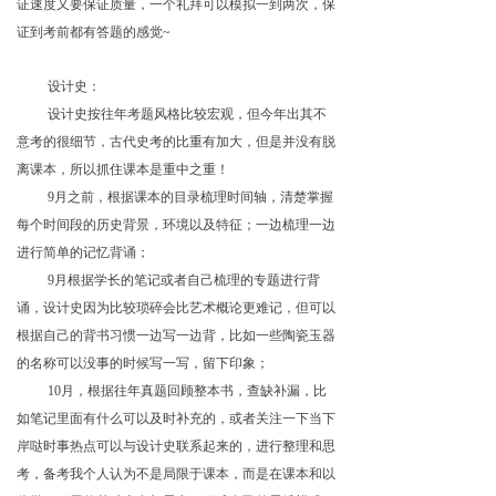
证速度又要保证质量，一个礼拜可以模拟一到两次，保
证到考前都有答题的感觉~
设计史：
设计史按往年考题风格比较宏观，但今年出其不
意考的很细节，古代史考的比重有加大，但是并没有脱
离课本，所以抓住课本是重中之重！
9月之前，根据课本的目录梳理时间轴，清楚掌握
每个时间段的历史背景，环境以及特征；一边梳理一边
进行简单的记忆背诵；
9月根据学长的笔记或者自己梳理的专题进行背
诵，设计史因为比较琐碎会比艺术概论更难记，但可以
根据自己的背书习惯一边写一边背，比如一些陶瓷玉器
的名称可以没事的时候写一写，留下印象；
10月，根据往年真题回顾整本书，查缺补漏，比
如笔记里面有什么可以及时补充的，或者关注一下当下
岸哒时事热点可以与设计史联系起来的，进行整理和思
考，备考我个人认为不是局限于课本，而是在课本和以