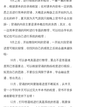
9月之前，进行细致的课本梳理，一遍一遍的看课
本，根据课本的目录画框架；在对课本内容有一定的熟
悉之后进行简单的背诵，大概是从晚饭之后开始到九点
左右的样子，夏天因为天气原因只能晚上背书不会太烦
躁~；背诵的内容主要是课本概念性的东西；其次，在
一边简单背诵的同时进行专题的整理，可以结合学长的
笔记也可以自己进行系统的梳理；
9月之后，开始整段时间的背诵，一开始大段背诵
进度可能比较慢，但找到自己的感觉之后就会越来越快
啦~
10月，可以参考真题进行整理，重点不是答题速
度而已答题要点，可以根据背诵的熟练程度进行模拟，
拓宽自己的思路，不要仅仅局限于课本，学会融会贯
通，答出亮点；
11月，背诵的时间要随着进度不断延长，从半天
背一小节到半天可以过完大半本书的程度，背书不管多
难都要咬牙坚持下去呀！
12月，打印答题纸进行真题系统的答题，既要保