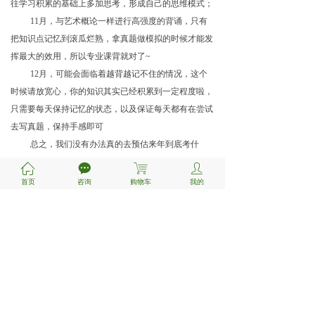
往学习积累的基础上多加思考，形成自己的思维模式；
11月，与艺术概论一样进行高强度的背诵，只有
把知识点记忆到滚瓜烂熟，拿真题做模拟的时候才能发
挥最大的效用，所以专业课背就对了~
12月，可能会面临着越背越记不住的情况，这个
时候请放宽心，你的知识其实已经积累到一定程度啦，
只需要每天保持记忆的状态，以及保证每天都有在尝试
去写真题，保持手感即可
总之，我们没有办法真的去预估来年到底考什
么，但是我们唯一能做的就是尽自己最大的努力做到复
ꀇ
끁
ꁈ
ꄑ
习全面，准备充分，希望所有努力过的学弟学妹都能得
首页
咨询
购物车
我的
偿所愿，我们东华见呀~
免责声明：本站内容仅供个人学习交流使用。如侵
权，请联系管理员
1075383148
删除。
QQ:
前一个：
无
ꄴ
后一个：
无
ꄲ