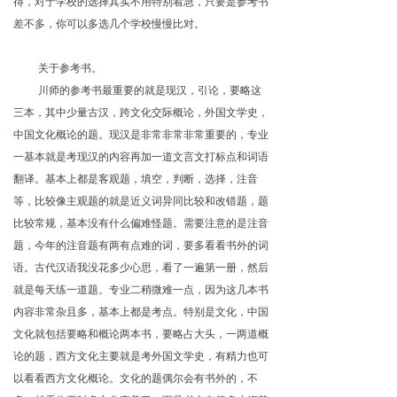
得，对于学校的选择其实不用特别着急，只要是参考书
差不多，你可以多选几个学校慢慢比对。
关于参考书。
川师的参考书最重要的就是现汉，引论，要略这
三本，其中少量古汉，跨文化交际概论，外国文学史，
中国文化概论的题。现汉是非常非常非常重要的，专业
一基本就是考现汉的内容再加一道文言文打标点和词语
翻译。基本上都是客观题，填空，判断，选择，注音
等，比较像主观题的就是近义词异同比较和改错题，题
比较常规，基本没有什么偏难怪题。需要注意的是注音
题，今年的注音题有两有点难的词，要多看看书外的词
语。古代汉语我没花多少心思，看了一遍第一册，然后
就是每天练一道题。专业二稍微难一点，因为这几本书
内容非常杂且多，基本上都是考点。特别是文化，中国
文化就包括要略和概论两本书，要略占大头，一两道概
论的题，西方文化主要就是考外国文学史，有精力也可
以看看西方文化概论。文化的题偶尔会有书外的，不