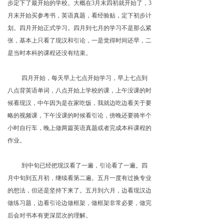
步定下了最开始的学校。大概在3月末四初就开始了，3
月末开始买参考书，英语真题，看经验贴，定下初步计
划。四月开始正式学习。四月到七月的学习不是那么紧
张，基本上只看了现汉和引论，一是觉得时间还早，二
是当时本科的课程还没有结束。
四月开始，每天早上七点开始学习，早上七点到
八点背英语单词，八点开始上学校的课，上午没课的时
候看现汉，中午因为是在家吃饭，我就边吃边看关于要
略的视频课，下午没课的时候看引论，傍晚还要骑半个
小时自行车，晚上做两篇英语真题或者完成本科课程的
作业。
到中旬已经把现汉看了一遍，引论看了一遍。四
月中旬到五月初，继续看第二遍。五月一度有过换专业
的想法，但还是坚持下来了。五月到六月，边看现汉边
做练习题，边看引论边做框架，做框架非常必要，做完
后会对书本有更深层次的理解。