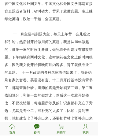
背中国文化和外国文学。中国文化和外国文学都是直接
背真题或者资料，省时省力。背累了就做真题。晚上继
续做英语，政治一千题，全国真题。
十一月主要书刷题为主，每天上午背一会儿现汉
和引论，然后就开始做川师的真题，我是从10年做起
的，做第一遍的时候闭卷做，做完算分但是没有修改错
题。下午继续背两种文化，这时候花在文化上的时间很
多，因为我文化开始得晚而且内容多。背了就做专业二
的真题。
十一月政治的各种名家卷也出来了，就开始
刷名家的套卷。英语没有变。十二月开始基本没有背书
了，都是查漏补缺，川师的真题开始刷第二遍，第二遍
依旧算分，和第一次的做对比，然后这一次就开始修
改，不仅改错题，每道题所涉及的知识点都补充在了旁
边，尤其是专业二，可补充的太多了，比如，提到曹
操，就把建安七子补充出来，还要把竹林七贤补充出来
ꀇ
끁
ꁈ
ꄑ
和建安七子做对比，这样虽然麻烦，但是真的很有用，
首页
咨询
购物车
我的
记得非常牢！在考前的一周，把17，18，19的真题刷第