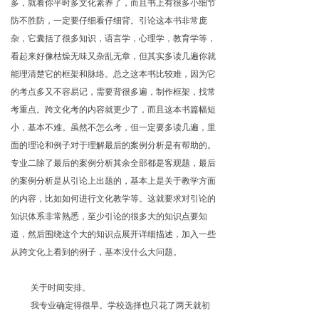
多，就看你平时多文化素养了，而且书上有很多小细节
防不胜防，一定要仔细看仔细背。引论这本书非常庞
杂，它囊括了很多知识，语言学，心理学，教育学等，
看起来好像枯燥无味又杂乱无章，但其实多读几遍你就
能理清楚它的框架和脉络。总之这本书比较难，因为它
的考点多又不容易记，需要背很多遍，制作框架，找常
考重点。跨文化考的内容就更少了，而且这本书篇幅短
小，基本不难。虽然不怎么考，但一定要多读几遍，里
面的理论和例子对于理解最后的案例分析是有帮助的。
专业二除了最后的案例分析其余全部都是客观题，最后
的案例分析是从引论上出题的，基本上是关于教学方面
的内容，比如如何进行文化教学等。这就要求对引论的
知识体系非常熟悉，至少引论的很多大的知识点要知
道，然后围绕这个大的知识点展开详细描述，加入一些
从跨文化上看到的例子，基本没什么大问题。
关于时间安排。
我专业确定得很早。学校选择也只花了两天就初