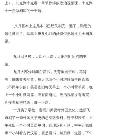
上）。九点到十点看一章节徐涛的政治视频课，十点到
十一点做相应的一千题。
八月基本上这几本书已经又刷完一遍了，勤思的
题也做完了。基本上重复七月的步骤但把题换为全国真
题。
九月回学校，大四不上课，大把的时间泡图书
馆。
九月大部分时间在背书，先背重点资料，再背
书，翻来覆去地背，每天花两个小时继续做全国真题
（不同年份的）英语依旧每天早上一个小时背单词，晚
上一个小时做两篇，没有间断过。政治视频没有看完，
直接看精讲精练，做一千题。
十月换了学校，发现川师要考外国文化，然后飞
速刷了一遍外国文学史的总结版资料，连书都没买。上
午依旧一个小时英语单词，背现汉和引论，中午开始抽
半个小时看古代汉语，就是看书，然后做一道题，下午