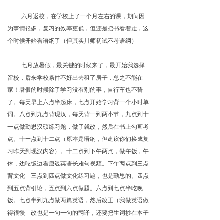
六月返校，在学校上了一个月左右的课，期间因
为事情很多，复习的效率更低，但还是把书看着走，这
个时候开始看语纲了（但其实川师初试不考语纲）
七月放暑假，最关键的时候来了，最开始我选择
留校，后来学校条件不好出去租了房子，总之不能在
家！暑假的时候除了学习没有别的事，自行车也不骑
了。每天早上六点半起床，七点开始学习背一个小时单
词。八点到九点背现汉，每天背一到两小节，九点到十
一点做勤思汉硕练习题，做了就改，然后在书上勾画考
点。十一点到十二点（原本是语纲，但建议你们换成复
习昨天到现汉内容）。十二点到下午两点，做午饭，午
休，边吃饭边看唐迟英语长难句视频。下午两点到三点
背文化，三点到四点做文化练习题，也是勤思的。四点
到五点背引论，五点到六点做题。六点到七点半吃晚
饭。七点半到九点做两篇英语，然后改正（我做英语做
得很慢，改也是一句一句的翻译，还要把生词抄在本子