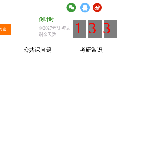
倒计时
倒计时
：距离全国统考剩余天数
133
距2027考研初试
搜索
剩余天数
公共课真题
考研常识