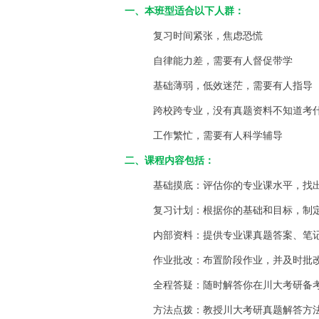
一、
本班型适合以下人群：
复习时间紧张，
焦虑恐慌
自律能力差，需要有人督促
带学
基础薄弱，
低效迷茫，
需要有人指导
跨校跨专业，
没有真题资料不知道考
工作繁忙，需要有人
科学辅导
二、课程内容包括：
基础
摸底
：评估你的专业课水平，找
复习计划：根据你的基础和目标，制
内部资料：提供专业课真题答案、笔
作业批改：布置阶段作业，并及时批
全程答疑：随时解答你在
川大考研
备
方法点拨：教授
川大考研真题解答
方