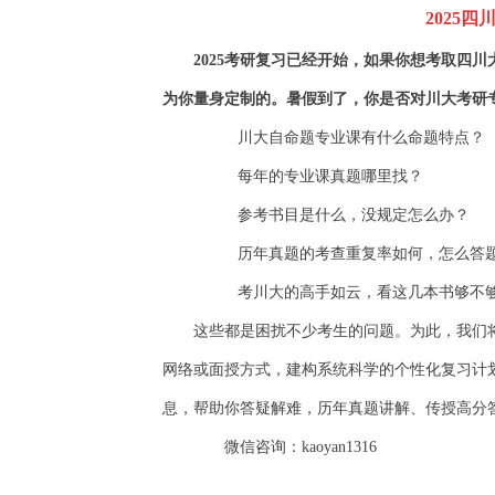
2025
四
2025
考研复习已经开始，
如果你想考取
四川
为你量身定制的。
暑假到了，你是否对川大考研
川大自命题专业课有什么命题特点？
每年的专业课真题哪里找？
参考书目是什么，没规定怎么办？
历年真题的考查重复率如何，怎么答
考川大的高手如云，看这几本书够不
这些都是困扰不少考生的问题。为此，我们
网络或面授方式，
建构系统科学的个性化复习计
息，
帮助你
答疑解难
，
历年
真题
讲解
、
传授高分
微信咨询：kaoyan1316