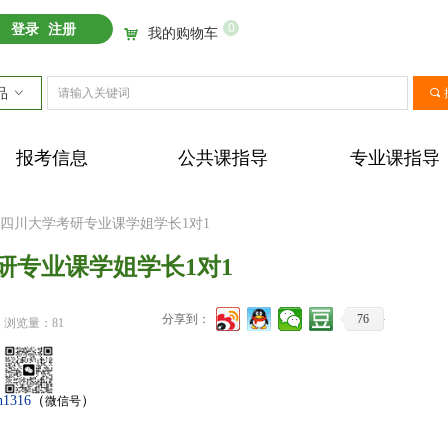
0
登录
注册
我的购物车
낙
品
ꀁ
끠
报考信息
公共课指导
专业课指导
25四川大学考研专业课学姐学长1对1
考研专业课学姐学长1对1
分享到：
76
浏览量：
81
n1316
（
）
微信号