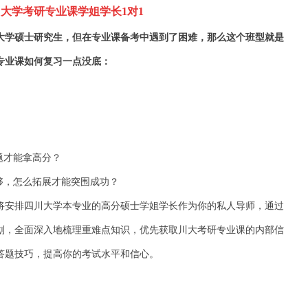
川大学
考研专业课
学姐学长
1
对
1
大学
硕士研究生，但
在
专业课
备考中
遇到了困难，那么这个班型就是
专业课如何复习一点没底：
题才能拿高分？
够，怎么拓展才能突围成功？
将
安排
四川大学
本专业的高分硕士
学姐学长
作为你的私人导师，通过
划，全面深入地梳理重难点知识，优先获取川大考研专业课的内部信
答题技巧，
提高你的考试水平和信心。