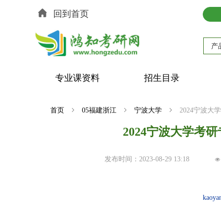
回到首页
产
专业课资料
招生目录
首页
ꁇ
05福建浙江
ꁇ
宁波大学
ꁇ
2024宁波
2024宁波大学考
发布时间：
2023-08-29
13:18
넶
kaoya