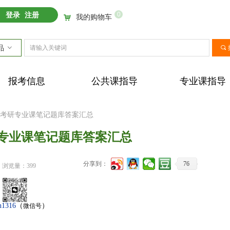
0
登录
注册
我的购物车
낙
品
ꀁ
끠
报考信息
公共课指导
专业课指导
大学考研专业课笔记题库答案汇总
研专业课笔记题库答案汇总
分享到：
76
浏览量：
399
n1316
（
）
微信号