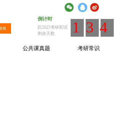
倒计时
倒计时
：距离全国统考剩余天数
134
距2027考研初试
搜索
剩余天数
公共课真题
考研常识