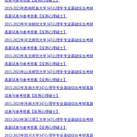
试卷与参考答案【应用心理硕士】
2019-2023年西南民族大学347心理学专业基础综合考研
真题试卷与参考答案【应用心理硕士】
2011-2023年中央财经大学347心理学专业基础综合考研
真题试卷与参考答案【应用心理硕士】
2011-2022年河北师范大学347心理学专业基础综合考研
真题试卷与参考答案【应用心理硕士】
2011-2023年东北师范大学347心理学专业基础综合考研
真题试卷与参考答案【应用心理硕士】
2011-2023年山东师范大学347心理学专业基础综合考研
真题试卷与参考答案【应用心理硕士】
2015-2022年东南大学347心理学专业基础综合考研真题
试卷与参考答案【应用心理硕士】
2011-2023年河南大学347心理学专业基础综合考研真题
试卷与参考答案【应用心理硕士】
2015-2023年浙江理工大学347心理学专业基础综合考研
真题试卷与参考答案【应用心理硕士】
2012-2023年四川大学347心理学专业基础综合考研真题