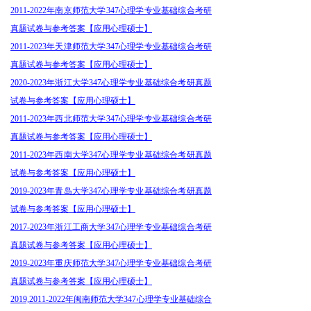
2011-2022年南京师范大学347心理学专业基础综合考研
真题试卷与参考答案【应用心理硕士】
2011-2023年天津师范大学347心理学专业基础综合考研
真题试卷与参考答案【应用心理硕士】
2020-2023年浙江大学347心理学专业基础综合考研真题
试卷与参考答案【应用心理硕士】
2011-2023年西北师范大学347心理学专业基础综合考研
真题试卷与参考答案【应用心理硕士】
2011-2023年西南大学347心理学专业基础综合考研真题
试卷与参考答案【应用心理硕士】
2019-2023年青岛大学347心理学专业基础综合考研真题
试卷与参考答案【应用心理硕士】
2017-2023年浙江工商大学347心理学专业基础综合考研
真题试卷与参考答案【应用心理硕士】
2019-2023年重庆师范大学347心理学专业基础综合考研
真题试卷与参考答案【应用心理硕士】
2019,2011-2022年闽南师范大学347心理学专业基础综合