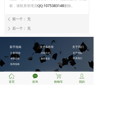
权，请联系管理员
1075383148
删除。
QQ:
前一个：
无
ꄴ
后一个：
无
ꄲ
新手指南
支付&咨询
关于我们
注册/登陆
付款方式
关于鸿知
联系我们
考研流程
服务条款
报考指南
ꀇ
끁
ꁈ
ꄑ
首页
咨询
购物车
我的
扫一扫
关注微信公众号