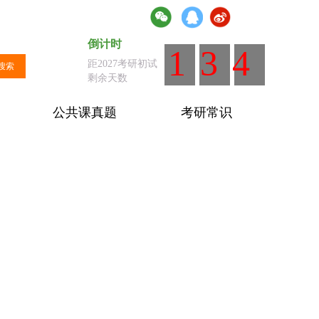
倒计时
倒计时
：距离全国统考剩余天数
134
距2027考研初试
搜索
剩余天数
公共课真题
考研常识