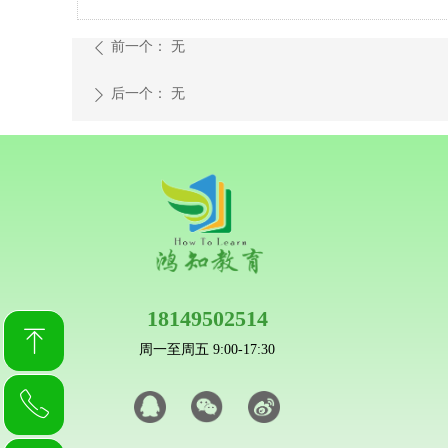
前一个：
无
ꄴ
后一个：
无
ꄲ
18149502514
ꁸ
周一至周五 9:00-17:30
ꂅ
回到顶部