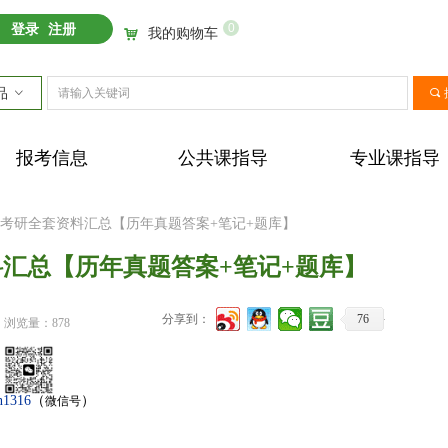
0
登录
注册
我的购物车
낙
品
ꀁ
끠
报考信息
公共课指导
专业课指导
业课考研全套资料汇总【历年真题答案+笔记+题库】
料汇总【历年真题答案+笔记+题库】
分享到：
76
浏览量：
878
n1316
（
）
微信号