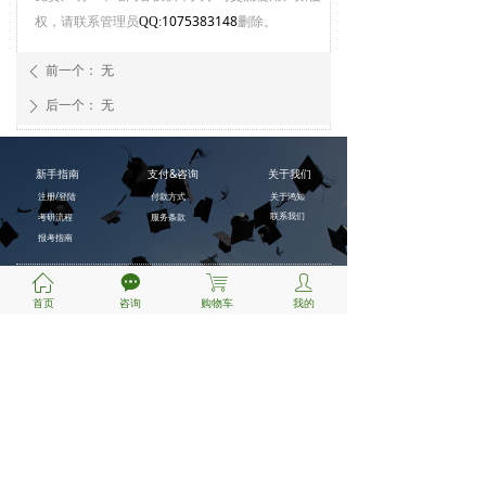
权，请联系管理员
1075383148
删除。
QQ:
前一个：
无
ꄴ
后一个：
无
ꄲ
新手指南
支付&咨询
关于我们
注册/登陆
付款方式
关于鸿知
联系我们
考研流程
服务条款
报考指南
ꀇ
끁
ꁈ
ꄑ
首页
咨询
购物车
我的
扫一扫
关注微信公众号