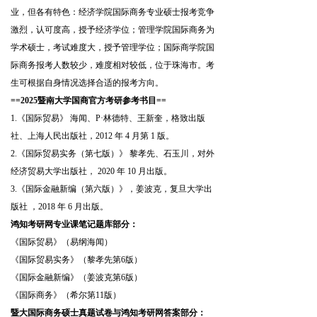
业，但各有特色：经济学院国际商务专业硕士报考竞争
激烈，认可度高，授予经济学位；管理学院国际商务为
学术硕士，考试难度大，授予管理学位；国际商学院国
际商务报考人数较少，难度相对较低，位于珠海市。考
生可根据自身情况选择合适的报考方向。
==2025暨南大学国商官方考研参考书目==
1.《
国际贸易
》 海闻、P·林德特、
王新奎
，格致出版
社、上海人民出版社，2012 年 4 月第 1 版。
2.《国际贸易实务（第七版）》 黎孝先、石玉川，
对外
经济贸易大学出版社
， 2020 年 10 月出版。
3.《国际金融新编（第六版）》，
姜波克
，复旦大学出
版社 ，2018 年 6 月出版。
鸿知考研网专业课笔记题库部分：
《国际贸易》（易纲海闻）
《
国际贸易实务
》（黎孝先第6版）
《国际金融新编》（姜波克第6版）
《国际商务》（
希尔
第11版）
暨大国际商务硕士真题试卷与鸿知考研网答案部分：