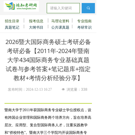
끠
招生目录
报考信息
马理论资料
专业指南
真题笔记
大纲书目
公共课真题
考研常识
2026暨大国际商务硕士考研必备
考研必备【2011年-2024年暨南
大学434国际商务专业基础真题
试卷与参考答案+笔记题库+指定
教材+考情分析经验分享】
发布时间：
2024-12-13
16:27
넶
浏览量：
338
暨南大学于2011年获国际商务
专业硕士学位
授权点，设
有跨国企业管理和国际商务两个培养方向，旨在培养高
层次、应用型、复合型国际商务人才，注重
实践教学
和“侨校特色”。暨南大学三个学院均开设国际商务专