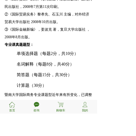
民出版社，2008年7月第11次印刷。
②《国际贸易实务》黎孝先、石玉川 主编，对外经济
贸易大学出版社 2008年10月出版。
③《国际金融新编》，姜波克 著，复旦大学出版社 ，
2008年8月出版。
专业课真题题型：
单项选择题（每题2分，共10分）
名词解释（每题8分，共40分）
简答题（每题15分，共30分）
计算题（30分）
暨南大学国际商务专业课题型近年来有所变化，已调整
为名词解释、简答、计算和论述四种主观类题目，考生
ꀇ
끁
ꁈ
ꄑ
无需再准备选择和判断题。参考书方面，易纲、海闻的
首页
咨询
购物车
我的
《国际贸易》和黎孝先、石玉川的《国际贸易实务》是
初试必看的两本官方参考书，而姜波克的《国际金融新
编》因理论难度深且部分内容与真题不符，推荐度较