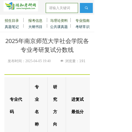
끠
招生目录
报考信息
马理论资料
专业指南
真题笔记
大纲书目
公共课真题
考研常识
2025年南京师范大学社会学院各
专业考研复试分数线
发布时间：
2025-04-05
19:40
넶
浏览量：
191
专
研
专业代
业
究
进复试
码
名
方
最低分
称
向