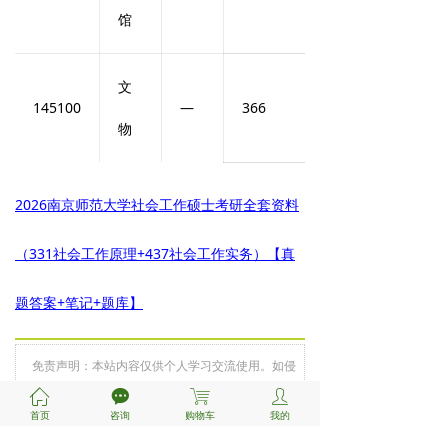
馆
文
145100
—
366
物
2026
南京师范大学社会工作硕士考研全套资料
（331社会工作原理+437社会工作实务）【真
题答案+笔记+题库】
免责声明：本站内容仅供个人学习交流使用。如侵
权，请联系管理员
1075383148
删除。
QQ:
ꀇ
끁
ꁈ
ꄑ
首页
咨询
购物车
我的
前一个：
无
ꄴ