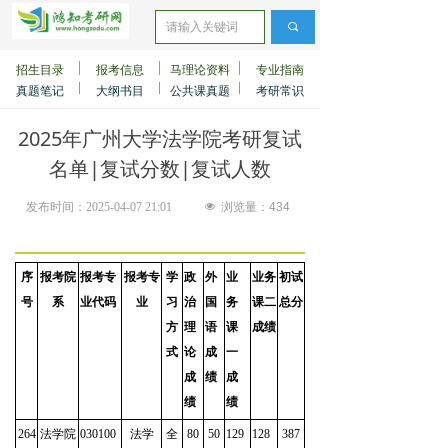
끠
招生目录
报考信息
马理论资料
专业指南
真题笔记
大纲书目
公共课真题
考研常识
2025年广州大学法学院考研复试
名单|复试分数|复试人数
发布时间：
2025-04-07
21:01
넶
浏览量：
434
序
报考院
报考专
报考专
学
政
外
业
业务
初试
号
系
业代码
业
习
治
国
务
课二
总分
方
理
语
课
成绩
式
论
成
一
成
绩
成
绩
绩
264
法学院
030100
法学
全
80
50
129
128
387