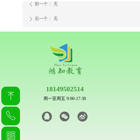
前一个：
无
ꄴ
后一个：
无
ꄲ
18149502514
ꁸ
周一至周五 9:00-17:30
ꂅ
回到顶部
ꀥ
18149502514