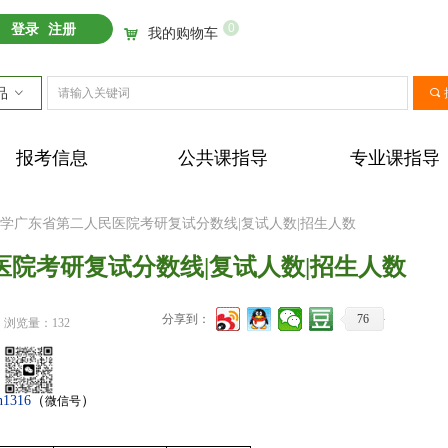
0
登录
注册
我的购物车
낙
品
ꀁ
끠
报考信息
公共课指导
专业课指导
南大学广东省第二人民医院考研复试分数线|复试人数|招生人数
医院考研复试分数线|复试人数|招生人数
分享到：
76
浏览量：
132
n1316
（
）
微信号