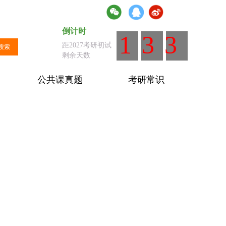
倒计时
倒计时
：距离全国统考剩余天数
133
距2027考研初试
搜索
剩余天数
公共课真题
考研常识