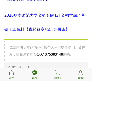
2026华南师范大学金融专硕431金融学综合考
研全套资料【真题答案+笔记+题库】
免责声明：本站内容仅供个人学习交流使用。如侵
权，请联系管理员
1075383148
删除。
QQ:
前一个：
无
ꄴ
ꀇ
끁
ꁈ
ꄑ
后一个：
无
ꄲ
首页
咨询
购物车
我的
新手指南
支付&咨询
关于我们
注册/登陆
付款方式
关于鸿知
联系我们
考研流程
服务条款
报考指南