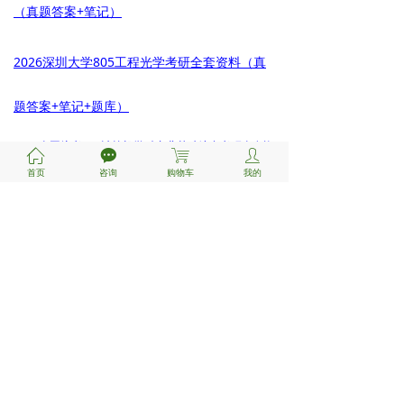
（真题答案+笔记）
2026深圳大学805工程光学考研全套资料（真
题答案+笔记+题库）
2026全国统考408计算机学科专业基础综合考研全套资
ꀇ
끁
ꁈ
ꄑ
料【真题答案+笔记+题库】
首页
咨询
购物车
我的
免责声明：本站内容仅供个人学习交流使用。如侵
权，请联系管理员
1075383148
删除。
QQ:
前一个：
无
ꄴ
后一个：
无
ꄲ
新手指南
支付&咨询
关于我们
注册/登陆
付款方式
关于鸿知
联系我们
考研流程
服务条款