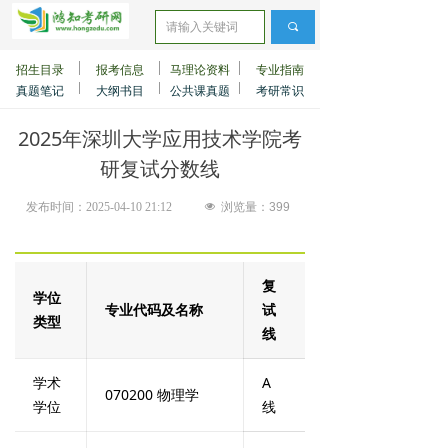
끠
招生目录
报考信息
马理论资料
专业指南
真题笔记
大纲书目
公共课真题
考研常识
2025年深圳大学应用技术学院考
研复试分数线
发布时间：
2025-04-10
21:12
넶
浏览量：
399
复
学位
专业代码及名称
试
类型
线
学术
A
070200 物理学
学位
线