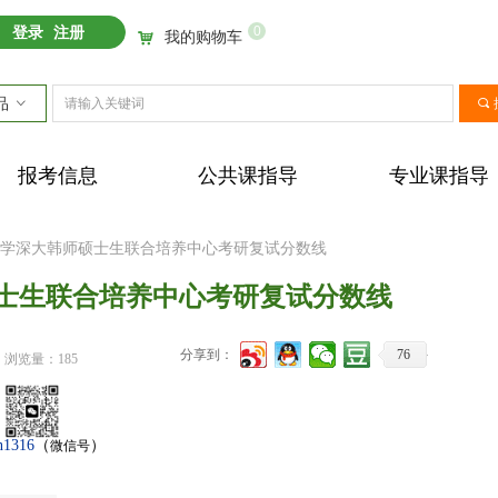
0
登录
注册
我的购物车
낙
品
ꀁ
끠
报考信息
公共课指导
专业课指导
圳大学深大韩师硕士生联合培养中心考研复试分数线
硕士生联合培养中心考研复试分数线
分享到：
76
浏览量：
185
n1316
（
）
微信号