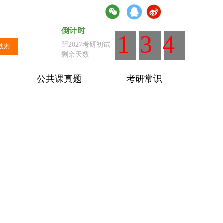
倒计时
倒计时
：距离全国统考剩余天数
134
距2027考研初试
搜索
剩余天数
公共课真题
考研常识