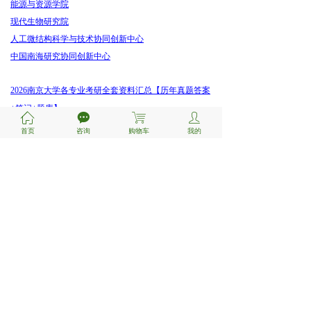
能源与资源学院
现代生物研究院
人工微结构科学与技术协同创新中心
中国南海研究协同创新中心
2026南京大学各专业考研全套资料汇总【历年真题答案
+笔记+题库】
ꀇ
끁
ꁈ
ꄑ
历年南京大学各科目考研真题试卷与答案汇总
首页
咨询
购物车
我的
免责声明：本站内容仅供个人学习交流使用。如侵
权，请联系管理员
1075383148
删除。
QQ:
前一个：
无
ꄴ
后一个：
无
ꄲ
新手指南
支付&咨询
关于我们
注册/登陆
付款方式
关于鸿知
联系我们
考研流程
服务条款