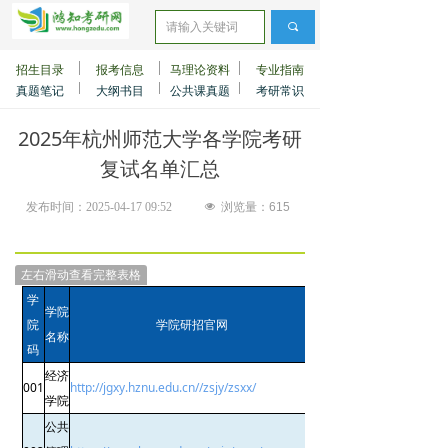
끠
招生目录
报考信息
马理论资料
专业指南
真题笔记
大纲书目
公共课真题
考研常识
2025年杭州师范大学各学院考研
复试名单汇总
发布时间：
2025-04-17
09:52
넶
浏览量：
615
左右滑动查看完整表格
学
学院
院
学院研招官网
名称
码
经济
001
http://jgxy.hznu.edu.cn//zsjy/zsxx/
学院
公共