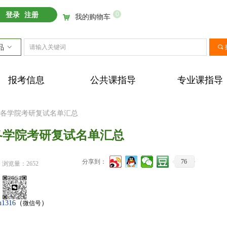
0
登录
注册
我的购物车
낙
品
ꀁ
끠
报考信息
公共课指导
专业课指导
大学各学院考研复试名单汇总
学各学院考研复试名单汇总
分享到：
76
浏览量：
2652
n1316
（
）
微信号