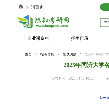
回到首页
产
专业课资料
招生目录
首页
ꁇ
报考信息
ꁇ
复试调剂
ꁇ
2025年同济
2025年同济大
发布时间：
2025-04-17
10:12
넶
kaoya