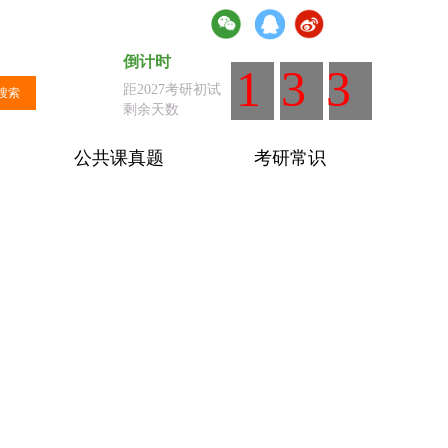
倒计时
倒计时
：距离全国统考剩余天数
133
距2027考研初试
搜索
剩余天数
公共课真题
考研常识