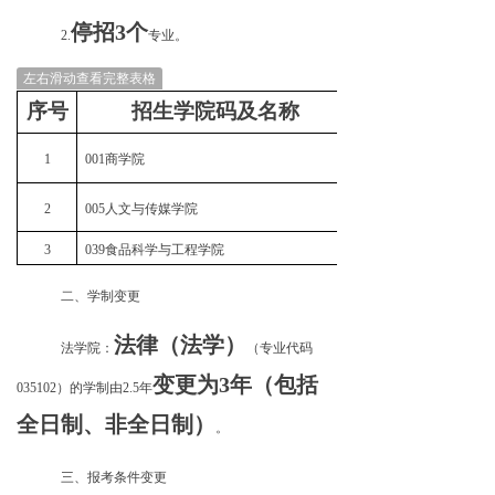
停招3个
2.
专业。
左右滑动查看完整表格
序号
招生学院码及名称
招生专业及
1
001商学院
025100金融
2
005人文与传媒学院
055200新闻与传播
3
039食品科学与工程学院
095135 食品加工与安
二、学制变更
法律（法学）
法学院：
（专业代码
变更为3年（包括
035102）的学制由2.5年
全日制、非全日制）
。
三、报考条件变更