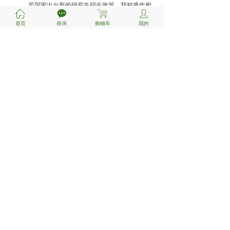
若国家出台新的研究生招生政策，我校将作相
ꀇ
끁
ꁈ
ꄑ
应调整。最终以宁波大学研究生招生网发布的2026年硕
首页
咨询
购物车
我的
士研究生招生简章为准。
附件
：
调整后的
自命题
科目考试大纲
（
673普通
物理）
宁
波大学研究生院
2
025年7月8日