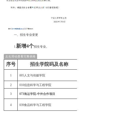
一、招生专业变更
新增4个
1.
招生专业。
左右滑动查看完整表格
序号
招生学院码及名称
招生专业及
1
005人文与传媒学院
065100 博物馆
2
010信息科学与工程学院
140100集成电路科学
3
073海运学院-中外合作项目
086100交通运输
4
039食品科学与工程学院
095500食品与营养