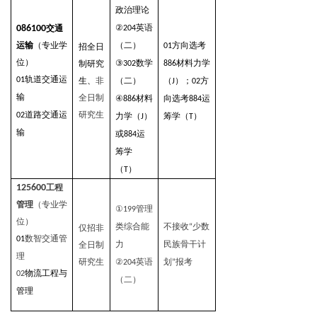
政治理论
②
英语
086100
交通
204
运输
（专业学
（二）
方向选考
招全日
01
位）
③
数学
材料力学
制研究
302
886
轨道交通运
01
生、
非
（二）
（
）；
方
J
02
输
全日制
④
材料
向选考
运
886
884
道路交通运
研究生
02
力学（
）
筹学（
）
J
T
输
或
运
884
筹学
（
）
T
125600
工程
管理
（专业学
①
管理
199
位）
类综合能
不接收
少数
仅招非
“
数智交通管
01
力
民族骨干计
全日制
理
研究生
②
英语
划
报考
204
”
物流工程与
02
（二）
管理