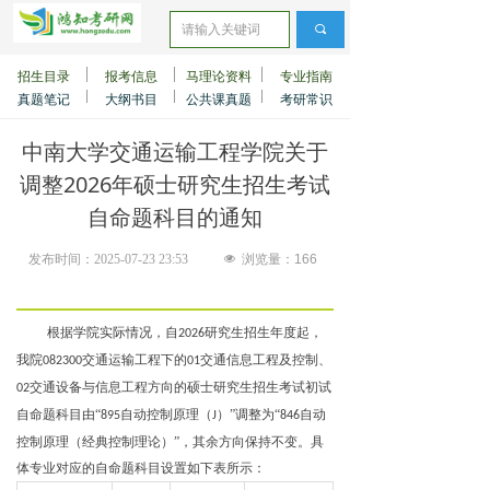
끠
招生目录
报考信息
马理论资料
专业指南
真题笔记
大纲书目
公共课真题
考研常识
中南大学交通运输工程学院关于
调整2026年硕士研究生招生考试
自命题科目的通知
发布时间：
2025-07-23
23:53
넶
浏览量：
166
根据学院实际情况，自
研究生招生年度起，
2026
我院
交通运输工程下的
交通信息工程及控制、
082300
01
交通设备与信息工程方向的硕士研究生招生考试初试
02
自命题科目由“
自动控制原理（
）”调整为“
自动
895
J
846
控制原理（经典控制理论）”，其余方向保持不变。具
体专业对应的自命题科目设置如下表所示：