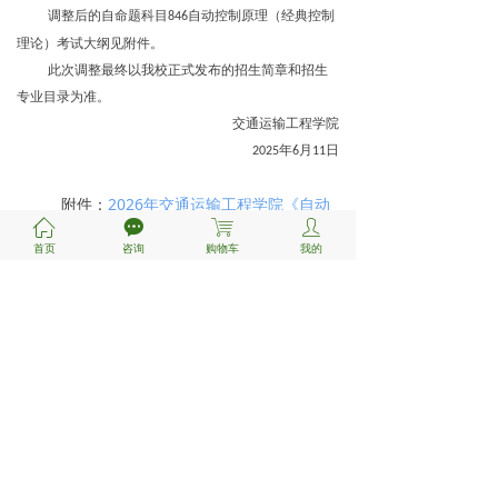
调整后的自命题科目
自动控制原理（经典控制
846
理论）考试大纲见附件。
此次调整最终以我校正式发布的招生简章和招生
专业目录为准。
交通运输工程学院
年
月
日
2025
6
11
附件：
2026年交通运输工程学院《自动
ꀇ
끁
ꁈ
ꄑ
控制原理》考试大纲.pdf
首页
咨询
购物车
我的
免责声明：本站内容仅供个人学习交流使用。如侵
权，请联系管理员
1075383148
删除。
QQ:
前一个：
无
ꄴ
后一个：
无
ꄲ
新手指南
支付&咨询
关于我们