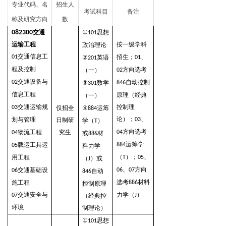
专业代码、名
招生人
考试科目
备注
称及研究方向
数
082300
交通
①
思想
101
运输工程
按一级学科
政治理论
交通信息工
招生；
、
01
②
英语
01
201
程及控制
方向选考
（一）
02
交通设备与
自动控制
02
③
数学
846
301
信息工程
原理（经典
（一）
交通运输规
控制理
03
仅招全
④
运筹
884
论）
；
、
划与管理
日制研
03
学（
）
T
方向选考
物流工程
究生
04
04
或
材
886
运筹学
载运工具运
884
05
料力学
（
）；
、
用工程
T
05
（
）或
J
、
方向
交通基础设
06
07
06
自动
846
选考
材料
施工程
886
控制原理
交通安全与
力学（
）
07
（经典控
J
环境
制理论）
①
思想
101