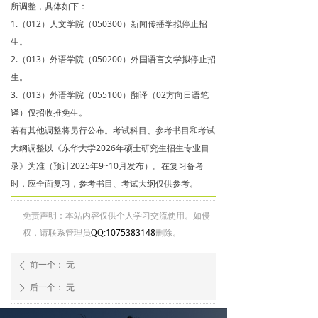
所调整，具体如下：
1.（012）人文学院（050300）新闻传播学拟停止招
生。
2.（013）外语学院
（0
50200）外国语言文学拟停止招
生。
3.（013）
外语学院（055100）翻译（02方向日语笔
译）仅招收推免生。
若有其他调整将另行公布。考试科目、参考书目和考试
大纲调整以《东华大学2026年硕士研究生招生专业目
录》为准（预计2025年9~10月发布）。在复习备考
时，应全面复习，参考书目、考试大纲仅供参考。
免责声明：本站内容仅供个人学习交流使用。如侵
权，请联系管理员
1075383148
删除。
QQ:
前一个：
无
ꄴ
后一个：
无
ꄲ