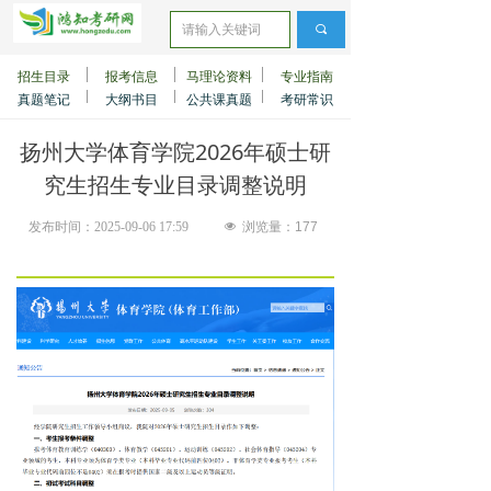
끠
招生目录
报考信息
马理论资料
专业指南
真题笔记
大纲书目
公共课真题
考研常识
扬州大学体育学院2026年硕士研
究生招生专业目录调整说明
发布时间：
2025-09-06
17:59
넶
浏览量：
177