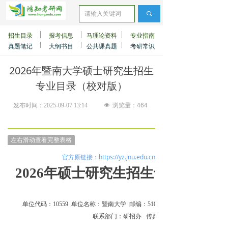
끠
招生目录
报考信息
马理论资料
专业指南
真题笔记
大纲书目
公共课真题
考研常识
2026年暨南大学硕士研究生招生
专业目录（校对版）
发布时间：
2025-09-07
13:14
넶
浏览量：
464
左右滑动查看完整表格
官方原链接：https://yz.jnu.edu.cn/2026nssyjszszyml/list.ps
2026年硕士研究生招生专业目录（
单位代码：10559
单位名称：暨南大学
邮编：510632
联系部门：研招办
传真：020-85223790