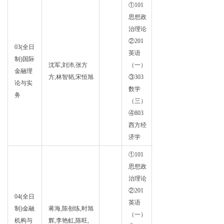
①101
思想政
治理论
②201
03(全日
英语
制)国际
证券
沈军,刘沛,张方
（一）
金融理
投资
方,林智韬,宋恒旭
③303
论与实
学
数学
务
（三）
④803
西方经
济学
①101
思想政
治理论
②201
04(全日
英语
制)金融
蒋海,陈创练,时旭
证券
（一）
机构与
辉,李艳虹,陈旺,
投资