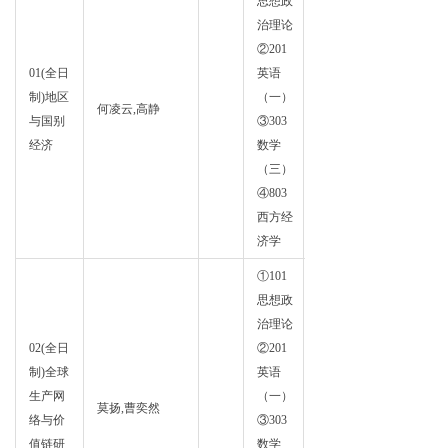
思想政
治理论
②201
01(全日
英语
政治
制)地区
（一）
何凌云,高静
经济
与国别
③303
学
经济
数学
（三）
④803
西方经
济学
①101
思想政
治理论
02(全日
②201
制)全球
英语
政治
生产网
（一）
莫扬,曹奕然
经济
络与价
③303
学
值链研
数学