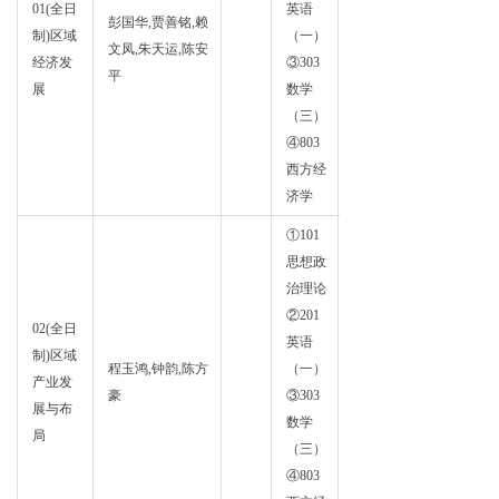
01(全日
英语
彭国华,贾善铭,赖
区域
制)区域
（一）
文凤,朱天运,陈安
经济
经济发
③303
平
学
展
数学
（三）
④803
西方经
济学
①101
思想政
治理论
②201
02(全日
英语
制)区域
区域
程玉鸿,钟韵,陈方
（一）
产业发
经济
豪
③303
展与布
学
数学
局
（三）
④803