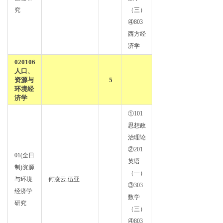
究
（三）
④803
西方经
济学
020106
人口、
资源与
5
环境经
济学
①101
思想政
治理论
②201
01(全日
英语
制)资源
政治
（一）
与环境
何凌云,伍亚
经济
③303
经济学
学
数学
研究
（三）
④803