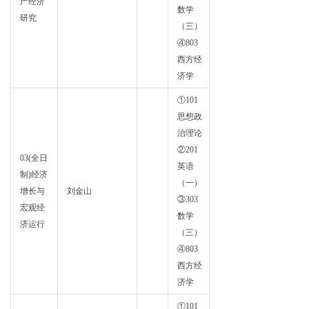
产经济
学
数学
研究
（三）
④803
西方经
济学
①101
思想政
治理论
②201
03(全日
英语
制)经济
政治
（一）
增长与
刘金山
经济
③303
宏观经
学
数学
济运行
（三）
④803
西方经
济学
①101