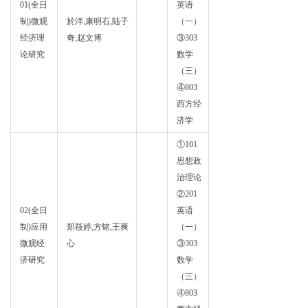
01(全日
英语
政治
制)微观
於洋,康明石,陆子
（一）
经济
经济理
奇,赵文博
③303
学
论研究
数学
（三）
④803
西方经
济学
①101
思想政
治理论
②201
02(全日
英语
政治
制)应用
郑筱婷,方铭,王爽
（一）
经济
微观经
心
③303
学
济研究
数学
（三）
④803