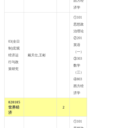
西方经
济学
①101
思想政
治理论
②201
03(全日
英语
制)宏观
政治
（一）
经济运
戴天仕,王彬
经济
③303
行与政
学
数学
策研究
（三）
④803
西方经
济学
020105
世界经
2
济
①101