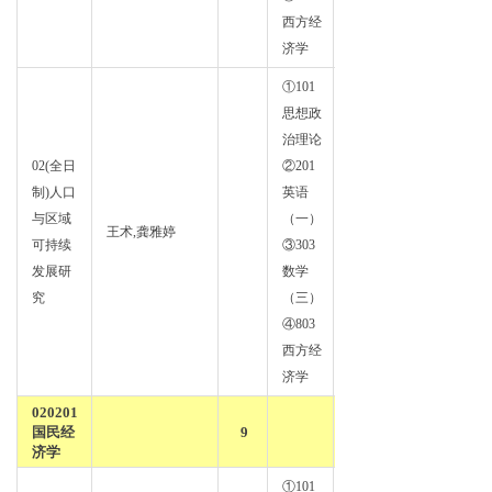
西方经
济学
①101
思想政
治理论
02(全日
②201
制)人口
英语
政治
与区域
（一）
王术,龚雅婷
经济
可持续
③303
学
发展研
数学
究
（三）
④803
西方经
济学
020201
国民经
9
济学
①101