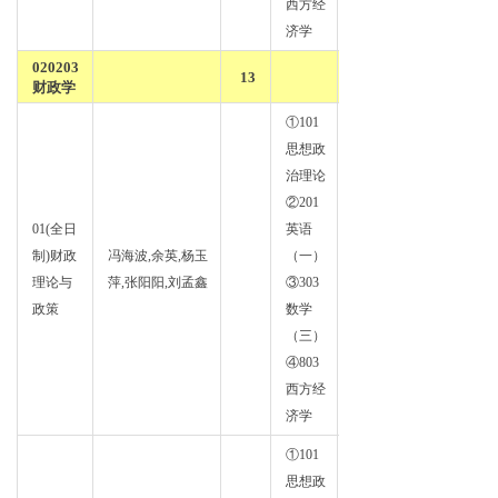
西方经
济学
020203
13
财政学
①101
思想政
治理论
②201
01(全日
英语
制)财政
冯海波,余英,杨玉
（一）
财政
理论与
萍,张阳阳,刘孟鑫
③303
学
政策
数学
（三）
④803
西方经
济学
①101
思想政