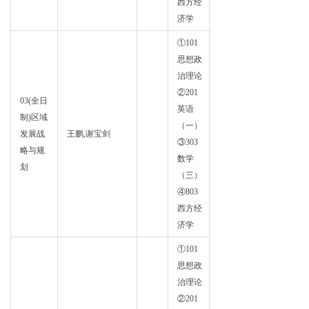
西方经
济学
①101
思想政
治理论
②201
03(全日
英语
制)区域
区域
（一）
发展战
王鹏,谢宝剑
经济
③303
略与规
学
数学
划
（三）
④803
西方经
济学
①101
思想政
治理论
②201