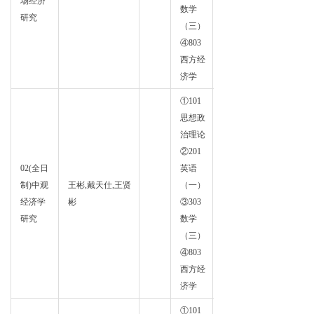
场经济
学
数学
研究
（三）
④803
西方经
济学
①101
思想政
治理论
②201
02(全日
英语
政治
制)中观
王彬,戴天仕,王贤
（一）
经济
经济学
彬
③303
学
研究
数学
（三）
④803
西方经
济学
①101