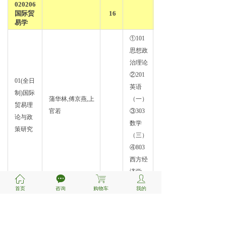
020206
国际贸
16
易学
①101
思想政
治理论
②201
01(全日
英语
制)国际
蒲华林,傅京燕,上
（一）
国际
贸易理
官若
③303
贸易
论与政
数学
策研究
（三）
④803
西方经
济学
ꀇ
끁
ꁈ
ꄑ
首页
咨询
购物车
我的
①101
思想政
治理论
②201