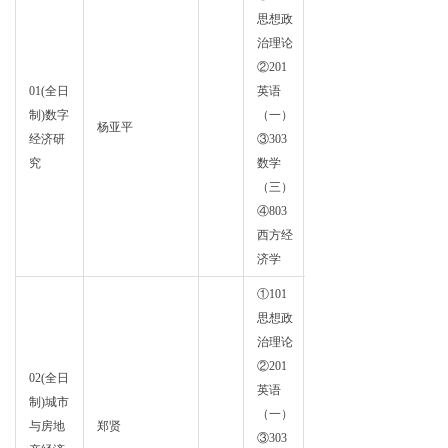
思想政
治理论
②201
01(全日
英语
政治
制)数字
（一）
杨亚平
经济
经济研
③303
学
究
数学
（三）
④803
西方经
济学
①101
思想政
治理论
②201
02(全日
英语
制)城市
政治
（一）
与房地
郑贤
经济
③303