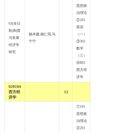
思想政
治理论
②201
03(全日
英语
制)制度
政治
杨本建,杨仁琨,马
（一）
与发展
经济
宁宁
③303
经济学
学
数学
研究
（三）
④803
西方经
济学
020104
西方经
12
济学
①101
思想政
治理论
②201