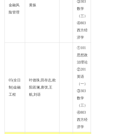
③303
金融风
黄振
学
数学
险管理
（三）
④803
西方经
济学
①101
思想政
治理论
②201
英语
05(全日
叶德珠,田存志,欧
证券
（一）
制)金融
阳若澜,唐弢,王
投资
③303
工程
航,刘语
学
数学
（三）
④803
西方经
济学