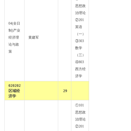
思想政
治理论
②201
04(全日
英语
制)产业
政治
（一）
经济理
黄建军
经济
③303
论与政
学
数学
策
（三）
④803
西方经
济学
020202
区域经
29
济学
①101
思想政
治理论
②201