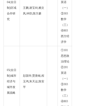
04(全日
英语
区域
制)区域
王鹏,谢宝剑,赖文
（一）
经济
合作研
凤,钟韵,陈方豪
③303
学
究
数学
（三）
④803
西方经
济学
①101
思想政
治理论
②201
05(全日
英语
制)城市
彭国华,贾善铭,程
区域
（一）
经济与
玉鸿,朱天运,陈安
经济
③303
城市发
平
学
数学
展战略
（三）
④803