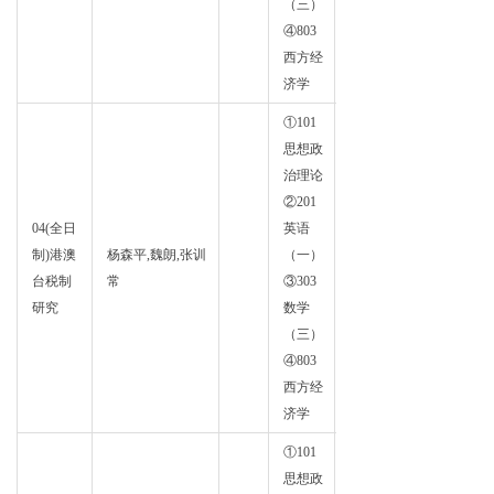
（三）
④803
西方经
济学
①101
思想政
治理论
②201
04(全日
英语
制)港澳
杨森平,魏朗,张训
（一）
财政
台税制
常
③303
学
研究
数学
（三）
④803
西方经
济学
①101
思想政