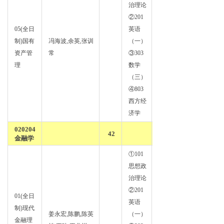
治理论
②201
05(全日
英语
制)国有
冯海波,余英,张训
（一）
财政
资产管
常
③303
学
理
数学
（三）
④803
西方经
济学
020204
42
金融学
①101
思想政
治理论
②201
01(全日
英语
制)现代
证券
姜永宏,陈鹏,陈英
（一）
金融理
投资