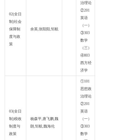
治理论
②201
02(全日
英语
制)社会
（一）
财政
保障制
余英,张阳阳,邹航
③303
学
度与政
数学
策
（三）
④803
西方经
济学
①101
思想政
治理论
②201
03(全日
英语
制)税收
杨森平,唐飞鹏,魏
（一）
财政
制度与
朗,邹航,魏海伦
③303
学
政策
数学