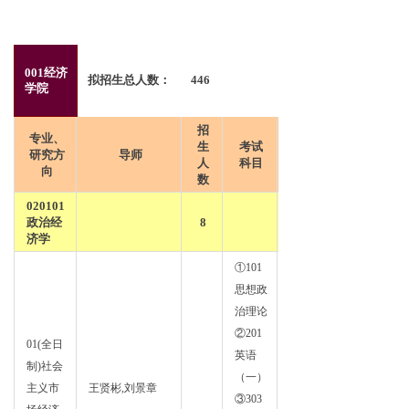
理论经济学按一级学科
001经济
收推免生名额≤339个
拟招生总人数：
446
学院
话：020-85226309, 020-
38214331,020-8522045
招
专业、
生
考试
研究方
导师
人
科目
向
数
020101
政治经
8
济学
①101
思想政
治理论
②201
01(全日
英语
制)社会
政治
（一）
主义市
王贤彬,刘景章
经济
③303