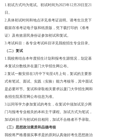
1.初试方式均为笔试。初试时间为
2025
年
12月20日至21
日
。
2.具体初试时间和地点详见准考证说明。请考生注意下
载留存准考证电子版和纸质版，凭下载打印的《准考
证》及有效居民身份证参加初试和复试。
3.考试科目：各专业考试科目详见我校招生专业目录。
（二）复试
1.我校将结合本年度招生计划和报考生源情况，划定基
本复试分数线并在厦门大学招生网公布。
2.复试一般安排在3月中下旬至4月上旬，复试的主要形
式有笔试、面试、实践（实验）能力考核等，其中面试
是必要环节。复试和录取相关要求以厦门大学招生网和
各招生院系官网公布信息为准。
3.以同等学力参加复试的考生，在复试中须加试至少两
门与报考专业相关的本科主干课程。加试方式为笔试，
加试科目不与初试科目相同，加试不合格者不予录取。
（三）思想政治素质和品德考核
我校将严格遵循实事求是的原则认真做好考生思想政治