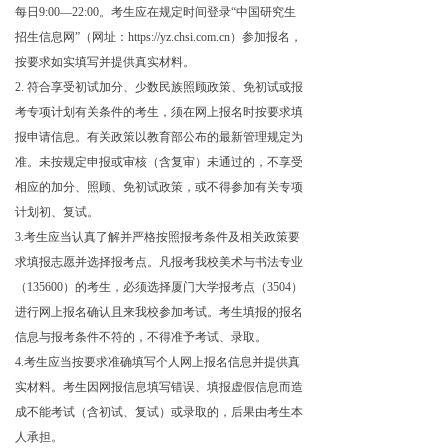
每日9:00
—
22:00。考生应在规定时间登录“中国研究生
招生信息网”（网址：https://yz.chsi.com.cn）参加报名，
按要求如实填写并提供真实材料。
2.
符合享受初试加分、少数民族照顾政策、免初试或报
考专项计划有关条件的考生，须在网上报名时按要求填
报申请信息。有关政策以教育部公布的最新管理规定为
准。未按规定申报或审核（含复审）未通过的，不享受
相应的加分、照顾、免初试政策，或不得参加有关专项
计划初、复试。
3.考生应当认真了解并严格按照报考条件及相关政策要
求填报志愿并选择报考点。凡报考我校美术与书法专业
（135600）的考生，必须选择厦门大学报考点（3
504
）
进行网上报名确认且来我校参加考试。考生填报的报名
信息与报考条件不符的，不得准予考试、录取
。
4.考生应当按要求准确填写个人网上报名信息并提供真
实材料。考生因网报信息填写错误、填报虚假信息而造
成不能考试（含初试、复试）或录取的，后果由考生本
人承担。