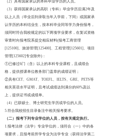
（2）具有国家承认的本科毕业学历的人员。
（3）获得国家承认的高职（专科）毕业学历后满2年及
以上人员（毕业后到录取当年入学前，下同）或国家承
认学历的本科结业生，按本科毕业同等学力身份报考，
须同时符合我校规定的以下两项学业要求，在复试资格
审查时向报考院系提交相应材料(报考工商管理
[125100]、旅游管理[125400]、工程管理[125601]、项目
管理[125602]专业除外)：
①已修过
6门（含）以上的本科专业课程，且成绩合
格，提供授课单位教务部门盖章的成绩证明；
②具有
CET、GMAT、TOEFL、IELTS、GRE、PETS等
相关英语水平证明，且考试成绩达到满分的60%及以
上，提供证书或成绩单。
（4）已获硕士、博士研究生学历或学位的人员。
5.
符合我校招生目录备注中相关报考要求。
（二）报考下列专业学位的人员，按有关规定执行。
1.报考法律（法学）专业学位的，须符合（一）中的各
项要求，且报考前所学专业为法学专业（获得法学第二