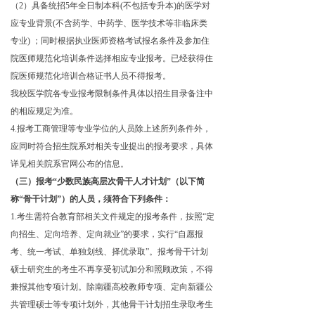
（2）
具备统招5年全日制本科(不包括专升本)的医学对
应专业背景(不含药学、中药学、医学技术等非临床类
专业) ；同时根据执业医师资格考试报名条件及参加住
院医师规范化培训条件选择相应专业报考。已经获得住
院医师规范化培训合格证书人员不得报考。
我校医学院各专业报考限制条件具体以招生目录备注中
的相应规定为准。
4
.报考工商管理等专业学位的人员除上述所列条件外，
应同时符合招生院系对相关专业提出的报考要求，具体
详见相关院系官网公布的信息。
（三）报考“少数民族高层次骨干人才计划”（以下简
称“骨干计划”）的人员，须符合下列条件：
1.考生需符合教育部相关文件规定的报考条件，按照“定
向招生、定向培养、定向就业”的要求，实行“自愿报
考、统一考试、单独划线、择优录取”。报考骨干计划
硕士研究生的考生不再享受初试加分和照顾政策，不得
兼报其他专项计划。除南疆高校教师专项、定向新疆公
共管理硕士等专项计划外，其他骨干计划招生录取考生