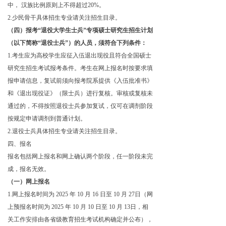
中， 汉族比例原则上不得超过20%。
2.少民骨干具体招生专业请关注招生目录。
（四）报考“退役大学生士兵”专项硕士研究生招生计划
（以下简称“退役士兵”）的人员，须符合下列条件：
1.考生应为高校学生应征入伍退出现役且符合全国硕士
研究生招生考试报考条件。考生在网上报名时按要求填
报申请信息，复试前须向报考院系提供《入伍批准书》
和《退出现役证》（限士兵）进行复核。审核或复核未
通过的，不得按照退役士兵参加复试，仅可在调剂阶段
按规定申请调剂到普通计划。
2.退役士兵具体招生专业请关注招生目录。
四、报名
报名包括网上报名和网上确认两个阶段，任一阶段未完
成，报名无效。
（一）网上报名
1.网上报名时间为
2025
年
10
月
16
日至
10
月
27
日（网
上预报名时间为
2025
年
10
月
10
日至
10
月
13
日，相
关工作安排由各省级教育招生考试机构确定并公布），