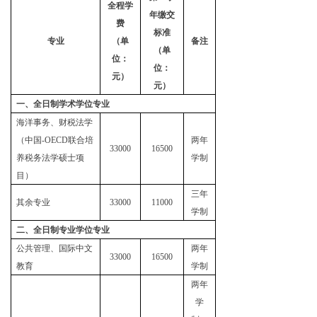
全程学
年缴交
费
标准
专业
（单
备注
（单
位：
位：
元）
元）
一、全日制学术学位专业
海洋事务、财税法学
（中国-OECD联合培
两年
33000
16500
养税务法学硕士项
学制
目）
三年
其余专业
33000
11000
学制
二、全日制专业学位专业
公共管理、国际中文
两年
33000
16500
教育
学制
两年
学