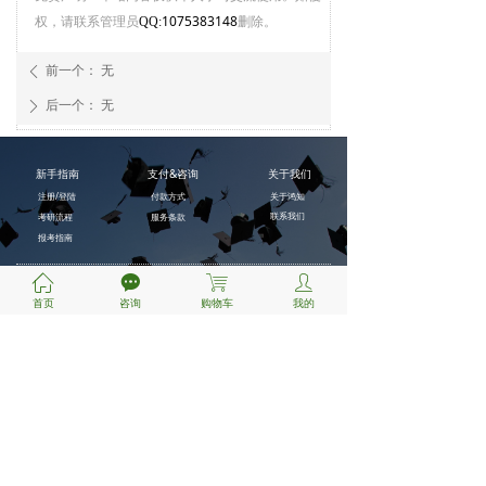
权，请联系管理员
1075383148
删除。
QQ:
前一个：
无
ꄴ
后一个：
无
ꄲ
新手指南
支付&咨询
关于我们
注册/登陆
付款方式
关于鸿知
联系我们
考研流程
服务条款
报考指南
ꀇ
끁
ꁈ
ꄑ
首页
咨询
购物车
我的
扫一扫
关注微信公众号