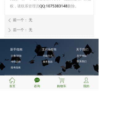
权，请联系管理员
1075383148
删除。
QQ:
前一个：
无
ꄴ
后一个：
无
ꄲ
新手指南
支付&咨询
关于我们
注册/登陆
付款方式
关于鸿知
联系我们
考研流程
服务条款
报考指南
ꀇ
끁
ꁈ
ꄑ
首页
咨询
购物车
我的
扫一扫
关注微信公众号