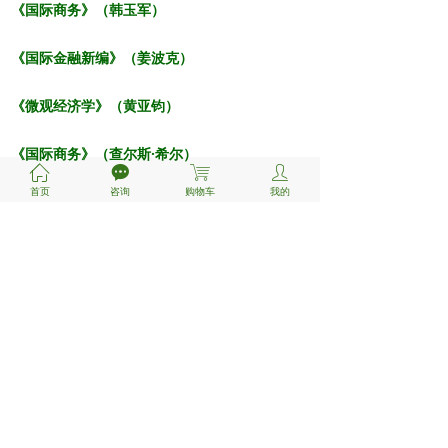
《国际商务》（韩玉军）
《国际金融新编》（姜波克）
《微观经济学》（
黄亚钧
）
《国际商务》（查尔斯·希尔）
ꀇ
끁
ꁈ
ꄑ
首页
咨询
购物车
我的
------
特别提醒
----
---
1、复旦官方指定参考书目：（每年考察
65%内容）
①《国际经营策略》强永昌+复旦大学出版
社+2001