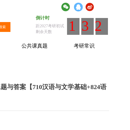
倒计时
倒计时
：距离全国统考剩余天数
132
距2027考研初试
搜索
剩余天数
公共课真题
考研常识
与答案【710汉语与文学基础+824语