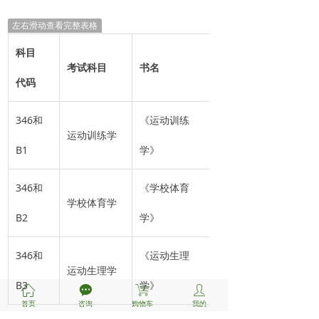
左右滑动查看完整表格
科目
考试科目
书名
出版社
代码
346和
《运动训练
运动训练学
高等教育出版社
B1
学》
346和
《学校体育
学校体育学
人民体育出版社
B2
学》
346和
《运动生理
运动生理学
人民体育出版社
B3
学》
ꀇ
끁
ꁈ
ꄑ
首页
咨询
购物车
我的