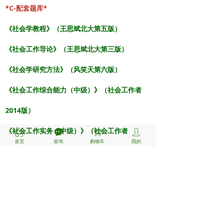
*C-配套题库*
《社会学教程》（王思斌北大第五版）
《社会工作导论》（王思斌北大第三版）
《社会学研究方法》（风笑天第六版）
《社会工作综合能力（中级）》（社会工作者
2014版）
《社会工作实务（中级）》
（社会工作者
ꀇ
끁
ꁈ
ꄑ
首页
咨询
购物车
我的
2014版）
==2026苏大官方考研参考书目==
331社会工作原理
1、王思斌主编:《社会工作导论》(第三版)，