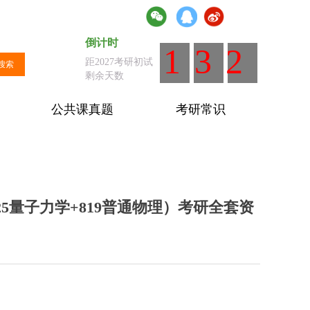
倒计时
倒计时
：距离全国统考剩余天数
132
距2027考研初试
搜索
剩余天数
公共课真题
考研常识
25量子力学+819普通物理）考研全套资