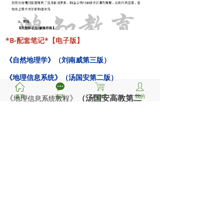
*B-配套笔记*【电子版】
《自然地理学》（
刘南威
第三版）
《地理信息系统》（汤国安第二版）
ꀇ
끁
ꁈ
ꄑ
《
》
（汤国安高教第二
首页
咨询
购物车
我的
地理信息系统教程
版）
*C-配套题库*【电子版】
《自然地理学》（
刘南威
第三版）
《地理信息系统》（汤国安第二版）