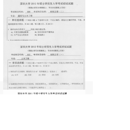
ꀇ
끁
ꁈ
ꄑ
首页
咨询
购物车
我的