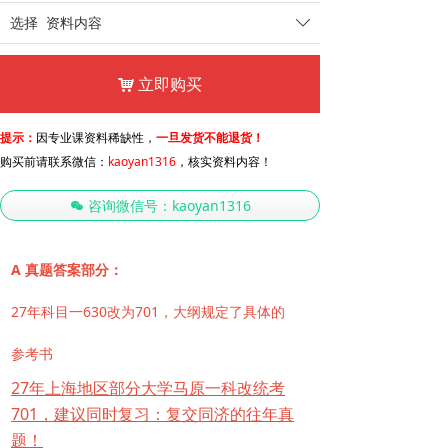
选择
资料内容
ꄳ
立即购买
낙
提示：
因专业课资料稀缺性，
一旦发货不能退货！
购买前请联系微信：
kaoyan1316
，核实资料内容！
咨询微信号：kaoyan1316
너
A 真题答案部分：
27年科目一630改为701，大纲规定了具体的
参考书
27年上海地区部分大学马原一科改统考
701，建议同时复习：复交同济的往年真
题！