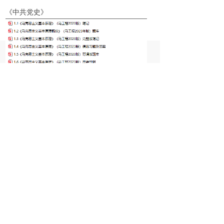
《中共党史》
ꀇ
끁
ꁈ
ꄑ
首页
咨询
购物车
我的