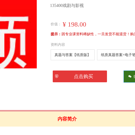
135400戏剧与影视
¥
198.00
价值：
提示：
因专业课资料稀缺性，一旦发货不能退货！购买前
资料内容
真题与答案【纸质版】
纸质真题答案+电子
ꅅ
点击购买
너
内容简介