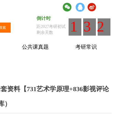
倒计时
倒计时
：距离全国统考剩余天数
132
距2027考研初试
搜索
剩余天数
公共课真题
考研常识
套资料【731艺术学原理+836影视评论
库）