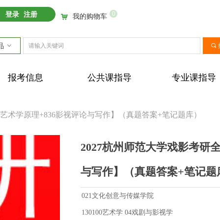
0
登录
注册
我的购物车
낙
品
ꀁ
끠
报考信息
公共课指导
专业课指导
31艺术学原理+836影视评论与写作】（真题答案+笔记题库）
2027杭州师范大学戏影考研全
与写作】（真题答案+笔记题
021文化创意与传媒学院
130100艺术学 04戏剧与影视学