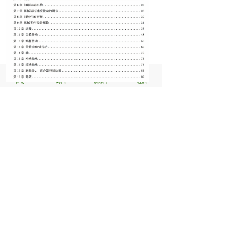
ꀇ
끁
ꁈ
ꄑ
首页
咨询
购物车
我的
深大机械本校课件