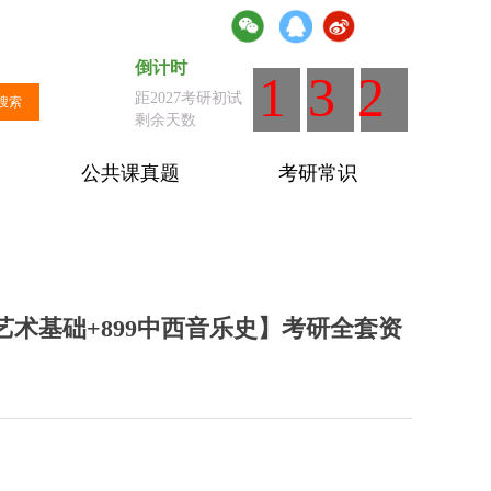
倒计时
倒计时
：距离全国统考剩余天数
132
距2027考研初试
搜索
剩余天数
公共课真题
考研常识
6艺术基础+899中西音乐史】考研全套资